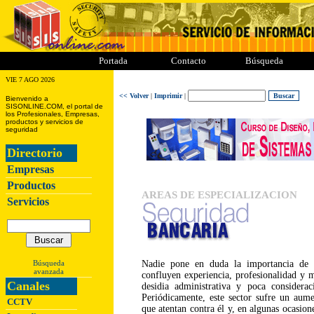
ii
iii
iiii
iiiii
Portada
Contacto
Búsqueda
VIE 7 AGO 2026
<< Volver
|
Imprimir
|
Bienvenido a
SISONLINE.COM, el portal de
los Profesionales, Empresas,
productos y servicios de
seguridad
Directorio
Empresas
Productos
AREAS DE ESPECIALIZACION
Servicios
Búsqueda
Nadie pone en duda la importancia de 
avanzada
confluyen experiencia, profesionalidad y 
Canales
desidia administrativa y poca considerac
Periódicamente, este sector sufre un aum
CCTV
que atentan contra él y, en algunas ocasio