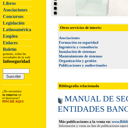
Libros
Asociaciones
Concursos
Legislación
Otros servicios de interés:
Latinoamérica
Empleo
Asociaciones
Enlaces
Formación en seguridad
Ingeniería y consultoría
Boletín
Instalación de sistemas
gratuito, todas las
Mantenimiento de sistemas
novedades de la web
Organización y gestión
Infoseguridad
Publicaciones y audiovisuales
Bibliografía relacionada
¿No encuentra
su empresa
en
MANUAL DE SE
el directorio?
PINCHE AQUI
ENTIDADES BANC
Más publicaciones a la venta en:
www.Bibl
Información y venta on-line de publicaciones especia