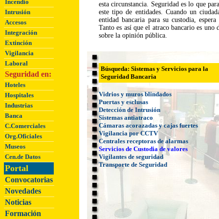
Incendio
esta circunstancia. Seguridad es lo que par
Intrusión
este tipo de entidades. Cuando un ciudad
entidad bancaria para su custodia, espera
Accesos
Tanto es así que el atraco bancario es uno 
Integración
sobre la opinión pública.
Extinción
Vigilancia
Laboral
Búsqueda
: Sistemas y Servicios para la
Seguridad en:
Seguridad Bancaria
Hoteles
Vidrios y muros blindados
Hospitales
Puertas y esclusas
Industrias
Detección de Intrusión
Banca
Sistemas antiatraco
Cámaras acorazadas y cajas fuertes
C.Comerciales
Vigilancia por CCTV
Org.Oficiales
Centrales receptoras de alarmas
Museos
Servicios de Custodia de valores
Cen.de Datos
Vigilantes de seguridad
Transporte de Seguridad
Portal
Convocatorias
Novedades
Noticias
Formación