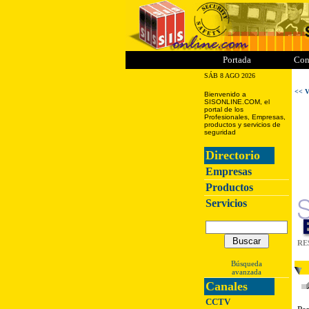
ii
iii
iiii
iiiii
Portada
Con
SÁB 8 AGO 2026
<< V
Bienvenido a
SISONLINE.COM, el
portal de los
Profesionales, Empresas,
productos y servicios de
seguridad
Directorio
Empresas
Productos
Servicios
RE
Búsqueda
avanzada
Canales
CCTV