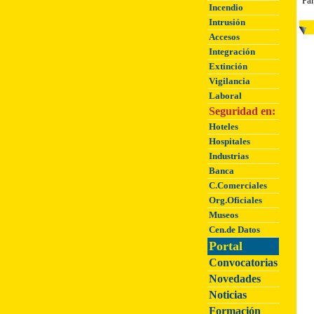
Par
Incendio
Intrusión
Accesos
Integración
Extinción
Vigilancia
Laboral
Seguridad en:
Hoteles
Hospitales
Industrias
Banca
C.Comerciales
Org.Oficiales
Museos
Cen.de Datos
Portal
Convocatorias
Novedades
Noticias
Formación