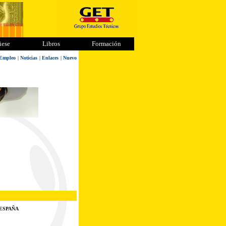
iese
Libros
Formación
Empleo
|
Noticias
|
Enlaces
|
Nuevo
 ESPAÑA