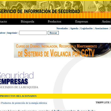
tacto
Búsqueda
Productos
Empresas
Anúnc
Novedades
|
Agenda
|
Legislación
|
Asociaciones
|
olver
|
Imprimir
|
SULTADOS DE LA BUSQUEDA
PRODUCTOS RELACIONADOS
TRIPP LITE
Productos de protección de la energía eléctrica