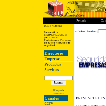
ii
iii
iiii
iiiii
Portada
Con
DOM 9 AGO 2026
<< Volver
|
Imprimir
|
Bienvenido a
SISONLINE.COM, el
portal de los
Profesionales, Empresas,
productos y servicios de
seguridad
Directorio
Empresas
Productos
Servicios
Búsqueda
avanzada
Canales
PRESENCIA DES
CCTV
Consulte a continuación