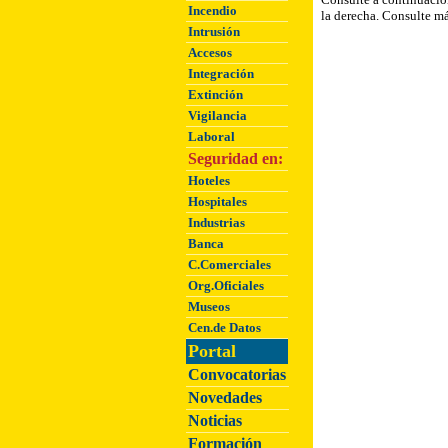
Incendio
la derecha.
C
onsulte má
Intrusión
Accesos
Integración
Extinción
Vigilancia
Laboral
Seguridad en:
Hoteles
Hospitales
Industrias
Banca
C.Comerciales
Org.Oficiales
Museos
Cen.de Datos
Portal
Convocatorias
Novedades
Noticias
Formación