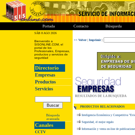
ii
iii
iiii
iiiii
Portada
Contacto
Búsqueda
SÁB 8 AGO 2026
<< Volver
|
Imprimir
|
Bienvenido a
SISONLINE.COM, el
portal de los
Profesionales, Empresas,
productos y servicios de
seguridad
Directorio
Empresas
Productos
Servicios
RESULTADOS DE LA BUSQUEDA
PRODUCTOS RELACIONADOS
Búsqueda
Inteligencia Económica y Competitiva "Evi
avanzada
Seguridad, el mejor regalo
Canales
Información y venta on-line de publicacion
CCTV