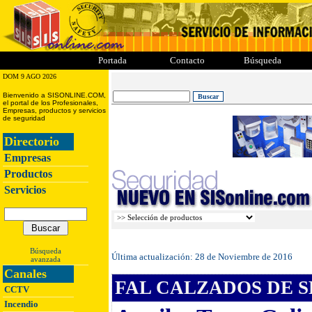
ii
iii
iiii
iiiii
Portada
Contacto
Búsqueda
DOM 9 AGO 2026
Bienvenido a SISONLINE.COM,
el portal de los Profesionales,
Empresas, productos y servicios
de seguridad
Directorio
Empresas
Productos
Servicios
Búsqueda
Última actualización:
28 de Noviembre de 2016
avanzada
Canales
FAL CALZADOS DE S
CCTV
Incendio