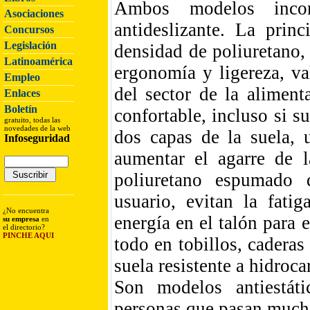
Ambos modelos incor
Asociaciones
antideslizante. La princ
Concursos
Legislación
densidad de poliuretano,
Latinoamérica
ergonomía y ligereza, va
Empleo
del sector de la alimen
Enlaces
Boletín
confortable, incluso si s
gratuito, todas las
novedades de la web
dos capas de la suela, 
Infoseguridad
aumentar el agarre de 
poliuretano espumado q
usuario, evitan la fati
¿No encuentra
energía en el talón para 
su empresa
en
el directorio?
PINCHE AQUI
todo en tobillos, cadera
suela resistente a hidroca
Son modelos antiestáti
personas que pasan muchas