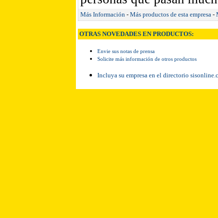
Más Información
-
Más productos de esta empresa
-
OTRAS NOVEDADES EN PRODUCTOS:
Envie sus notas de prensa
Solicite más información de otros productos
Incluya su empresa en el directorio sisonline