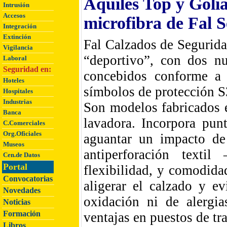
Aquiles Top y Golia
Intrusión
Accesos
microfibra de Fal 
Integración
Extinción
Fal Calzados de Segurida
Vigilancia
“deportivo”, con dos n
Laboral
Seguridad en:
concebidos conforme a
Hoteles
símbolos de protección
Hospitales
Industrias
Son modelos fabricados e
Banca
lavadora. Incorpora pun
C.Comerciales
Org.Oficiales
aguantar un impacto de 
Museos
antiperforación texti
Cen.de Datos
Portal
flexibilidad, y comodid
Convocatorias
aligerar el calzado y e
Novedades
oxidación ni de alergia
Noticias
Formación
ventajas en puestos de tra
Libros