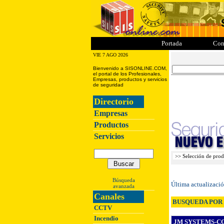
ii
iii
iiii
iiiii
Portada
Con
VIE 7 AGO 2026
Bienvenido a SISONLINE.COM,
el portal de los Profesionales,
Empresas, productos y servicios
de seguridad
Directorio
Empresas
Productos
Servicios
Búsqueda
Última actualizaci
avanzada
Canales
BUSQUEDA POR 
CCTV
Incendio
JM SYSTEMS-COM