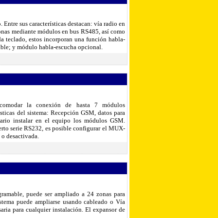
Entre sus características destacan: vía radio en
zonas mediante módulos en bus RS485, así como
da teclado, estos incorporan una función habla-
able; y módulo habla-escucha opcional.
comodar la conexión de hasta 7 módulos
ticas del sistema: Recepción GSM, datos para
ario instalar en el equipo los módulos GSM.
uerto serie RS232, es posible configurar el MUX-
 o desactivada.
ramable, puede ser ampliado a 24 zonas para
sistema puede ampliarse usando cableado o Vía
aria para cualquier instalación. El expansor de