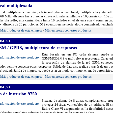
ral multiplexada
ral multiplexada que integra la tecnología convencional, multiplexada y vía radio. 
868 MHz; dispone hasta 8 zonas convencionales ampliable a 16; cuenta con 152 
es vía radio; esta central tiene hasta 10 teclados en el sistema con 4 zonas en ca
ex; dispone de 20 particiones; 512 eventos en memoria; doble comunicador enchuf
-
Más productos de esta empresa
-
Más empresas con estos productos
., S.L.
SM / GPRS, multiplexora de receptoras
Está basada en un PC cada sistema puede a
GSM/MODEMS o multiplexar receptoras. Caracterís
la recepción de alarmas de la red GSM, es neces
o, permite conectar otras receptoras. Salida de datos, se realiza a través de un p
elocidad. Salida de impresora, puede estar en modo continuo, en modo automático,
-
Más productos de esta empresa
-
Más empresas con estos productos
., S.L.
a de intrusión 9750
Sistema de alarma de 8 zonas completamente prog
proteger 24 áreas vulnerables de un edificio. El 
Radio Clase VI asegurando así la flexibilidad neces
cableados complejos reduciendo costes de instalación y mano de obra.