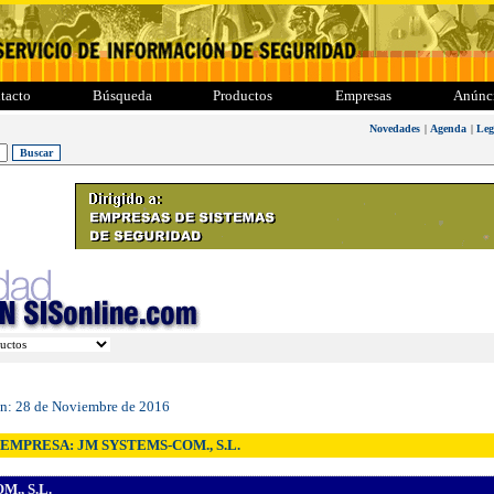
tacto
Búsqueda
Productos
Empresas
Anúnc
Novedades
|
Agenda
|
Leg
ón:
28 de Noviembre de 2016
EMPRESA: JM SYSTEMS-COM., S.L.
., S.L.