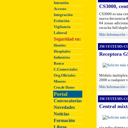
Intrusión
CS3000, cent
Accesos
CS3000 es una cent
Integración
nueva frecuencia 
Extinción
64 zonas adicional
Vigilancia
escucha full-dupl
Laboral
Más Información
Seguridad en:
Hoteles
JM SYSTEMS-COM
Hospitales
Receptora G
Industrias
Banca
C.Comerciales
Org.Oficiales
Módulo multiplexad
2000 a cualquier v
Museos
Más Información
Cen.de Datos
Portal
JM SYSTEMS-COM
Convocatorias
Central mixt
Novedades
Noticias
Formación
Libros
vía radio elimina 