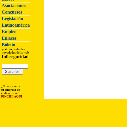
Asociaciones
Concursos
Legislación
Latinoamérica
Empleo
Enlaces
Boletín
gratuito, todas las
novedades de la web
Infoseguridad
¿No encuentra
su empresa
en
el directorio?
PINCHE AQUI