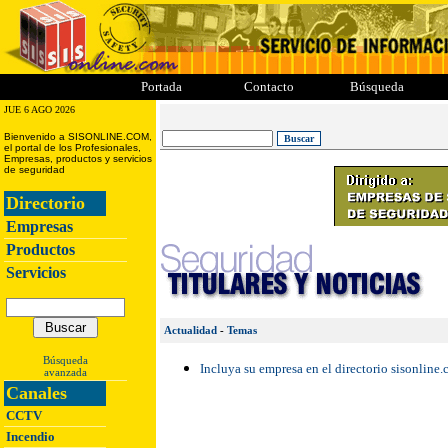
ii
iii
iiii
iiiii
Portada
Contacto
Búsqueda
JUE 6 AGO 2026
Bienvenido a SISONLINE.COM,
el portal de los Profesionales,
Empresas, productos y servicios
de seguridad
Directorio
Empresas
Productos
Servicios
Actualidad
-
Temas
Búsqueda
Incluya su empresa en el directorio sisonline
avanzada
Canales
CCTV
Incendio