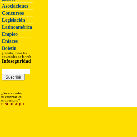
Asociaciones
Concursos
Legislación
Latinoamérica
Empleo
Enlaces
Boletín
gratuito, todas las
novedades de la web
Infoseguridad
¿No encuentra
su empresa
en
el directorio?
PINCHE AQUI