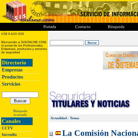
ii
iii
iiii
iiiii
Portada
Contacto
Búsqueda
SÁB 8 AGO 2026
Bienvenido a SISONLINE.COM,
el portal de los Profesionales,
Empresas, productos y servicios
de seguridad
Directorio
Empresas
Productos
Servicios
Búsqueda
avanzada
Actualidad
-
Temas
Canales
CCTV
La Comisión Nacional
Incendio