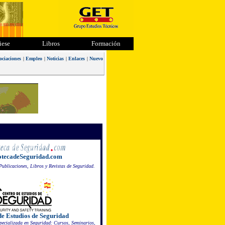
iese
Libros
Formación
ociaciones
|
Empleo
|
Noticias
|
Enlaces
|
Nuevo
otecadeSeguridad.com
Publicaciones, Libros y Revistas de Seguridad.
de Estudios de Seguridad
ecializada en Seguridad: Cursos, Seminarios,