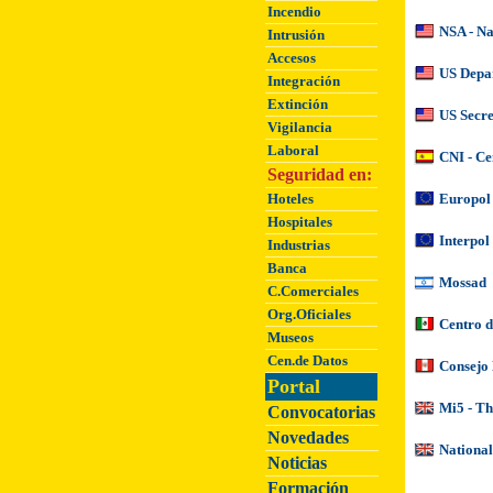
Incendio
NSA - Na
Intrusión
Accesos
US Depar
Integración
Extinción
US Secre
Vigilancia
Laboral
CNI - Ce
Seguridad en:
Hoteles
Europol
Hospitales
Interpol
Industrias
Banca
Mossad
C.Comerciales
Org.Oficiales
Centro d
Museos
Cen.de Datos
Consejo 
Portal
Mi5 - Th
Convocatorias
Novedades
National
Noticias
Formación