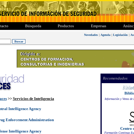
tacto
Búsqueda
Productos
Empresas
Anúnc
Novedades
|
Agenda
|
Legislación
|
As
Recomendados
Bibli
laces
>>
Servicios de Inteligencia
Información y Venta de 
ntral Intelligence Agency
rug Enforcement Administration
Centro 
fense Intelligence Agency
Formación Continua Esp