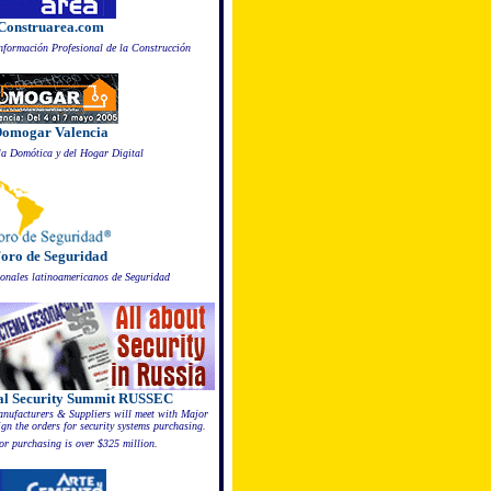
Construarea.com
Información Profesional de la Construcción
omogar Valencia
la Domótica y del Hogar Digital
oro de Seguridad
ionales latinoamericanos de Seguridad
nal Security Summit RUSSEC
ufacturers & Suppliers will meet with Major
gn the orders for security systems purchasing.
or purchasing is over $325 million.