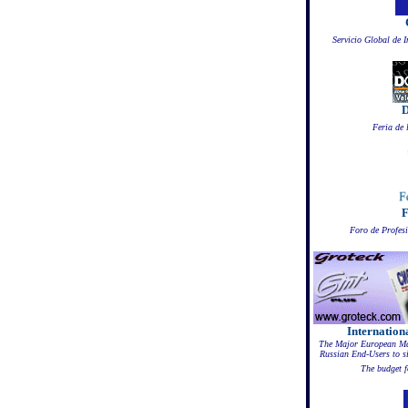
Servicio Global de 
D
Feria de 
F
Foro de Profes
Internatio
The Major European Man
Russian End-Users to si
The budget f