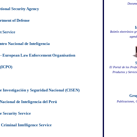
Documen
tional Security Agency
tment of Defense
I
t Service
Boletín electrónico g
agend
ntro Nacional de Inteligencia
 - European Law Enforcement Organisation
 (ICPO)
El Portal de los Prof
Productos y Servici
e Investigación y Seguridad Nacional (CISEN)
Grup
Nacional de Inteligencia del Perú
Publicaciones, 
e Security Service
 Criminal Intelligence Service