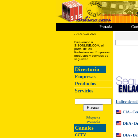
ii
iii
iiii
iiiii
Portada
Con
JUE 6 AGO 2026
Bienvenido a
SISONLINE.COM, el
portal de los
Profesionales, Empresas,
productos y servicios de
seguridad
Directorio
Empresas
Productos
Servicios
Indice de en
CIA - Ce
Búsqueda
avanzada
DEA - D
Canales
CCTV
DIA - De