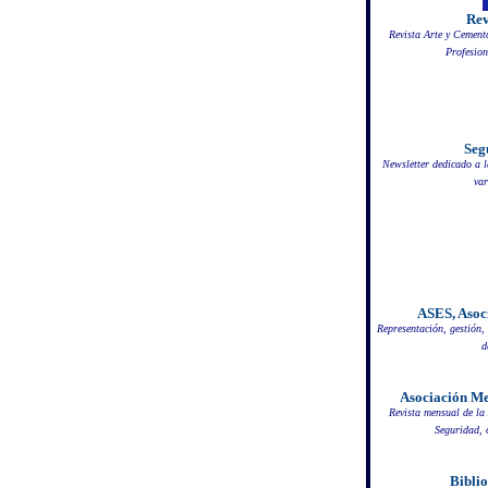
Rev
Revista Arte y Cemento
Profesion
Seg
Newsletter dedicado a l
var
ASES, Asoc
Representación, gestión, 
d
Asociación Me
Revista mensual de l
Seguridad, 
Bibli