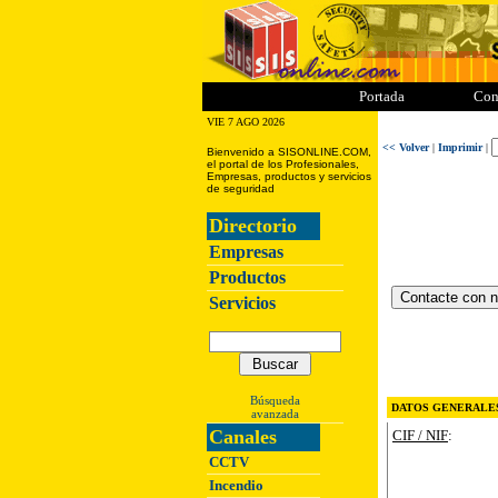
ii
iii
iiii
iiiii
Portada
Con
VIE 7 AGO 2026
<< Volver
|
Imprimir
|
Bienvenido a SISONLINE.COM,
el portal de los Profesionales,
Empresas, productos y servicios
de seguridad
Directorio
Empresas
Productos
Servicios
MAS INFORMA
Búsqueda
DATOS GENERALE
avanzada
Canales
CIF / NIF
:
CCTV
Incendio