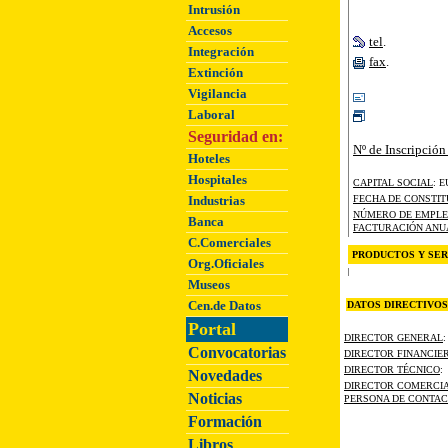
Intrusión
Accesos
tel
.
Integración
fax
.
Extinción
Vigilancia
Laboral
Seguridad en:
Nº de Inscripción
Hoteles
Hospitales
CAPITAL SOCIAL
: 
FECHA DE CONSTIT
Industrias
NÚMERO DE EMPL
Banca
FACTURACIÓN ANU
C.Comerciales
PRODUCTOS Y SER
Org.Oficiales
Museos
Cen.de Datos
DATOS DIRECTIVOS
Portal
DIRECTOR GENERAL
:
Convocatorias
DIRECTOR FINANCIE
DIRECTOR TÉCNICO
:
Novedades
DIRECTOR COMERCI
Noticias
PERSONA DE CONTA
Formación
Libros