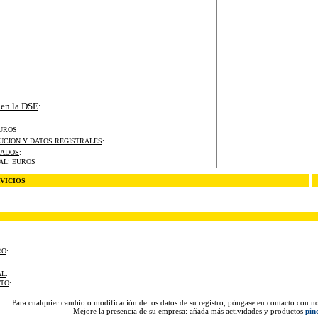
 en la DSE
:
EUROS
UCION Y DATOS REGISTRALES
:
EADOS
:
AL
: EUROS
VICIOS
RO
:
AL
:
CTO
:
Para cualquier cambio o modificación de los datos de su registro, póngase en contacto con n
Mejore la presencia de su empresa: añada más actividades y productos
pin