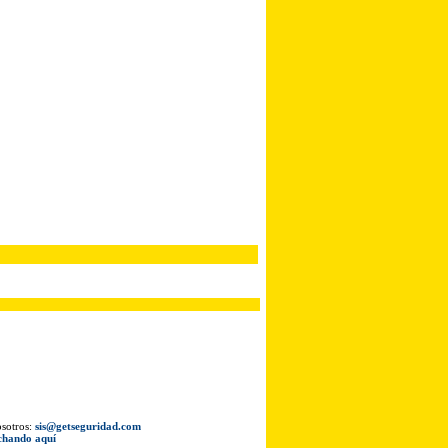
osotros:
sis@getseguridad.com
chando aquí