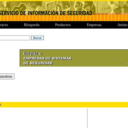
tacto
Búsqueda
Productos
Empresas
Anúnc
CION
S