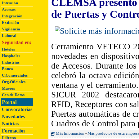
CLEMSA presentó s
Intrusión
Accesos
de Puertas y Cont
Integración
Extinción
Vigilancia
Laboral
Seguridad en:
Cerramiento VETECO 2002
Hoteles
novedades en dispositivo
Hospitales
Industrias
de Accesos. Durante los
Banca
celebró la octava edici
C.Comerciales
Org.Oficiales
ventana y el cerramient
Museos
SICUR 2002 destacaro
Cen.de Datos
Portal
RFID, Receptores con sal
Convocatorias
Puertas automáticas de cr
Novedades
Cuadros de Control para 
Noticias
Formación
Más Información
-
Más productos de esta empres
Libros