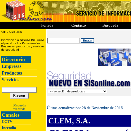
ii
iii
iiii
iiiii
Portada
Contacto
Búsqueda
VIE 7 AGO 2026
Bienvenido a SISONLINE.COM,
el portal de los Profesionales,
Empresas, productos y servicios
de seguridad
Directorio
Empresas
Productos
Servicios
Búsqueda
Última actualización:
28 de Noviembre de 2016
avanzada
Canales
CLEM, S.A.
CCTV
Incendio