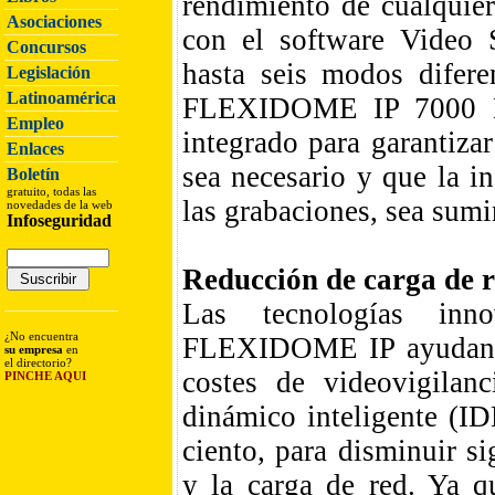
rendimiento de cualquie
Asociaciones
con el software Video S
Concursos
hasta seis modos difere
Legislación
Latinoamérica
FLEXIDOME IP 7000 MP 
Empleo
integrado para garantiza
Enlaces
sea necesario y que la i
Boletín
gratuito, todas las
las grabaciones, sea sumi
novedades de la web
Infoseguridad
Reducción de carga de r
Las tecnologías inn
¿No encuentra
FLEXIDOME IP ayudan a 
su empresa
en
el directorio?
costes de videovigilan
PINCHE AQUI
dinámico inteligente (ID
ciento, para disminuir s
y la carga de red. Ya q