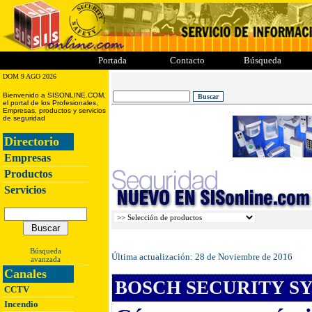
ii
iii
iiii
iiiii
Portada
Contacto
Búsqueda
DOM 9 AGO 2026
Bienvenido a SISONLINE.COM,
el portal de los Profesionales,
Empresas, productos y servicios
de seguridad
Directorio
Empresas
Productos
Servicios
Búsqueda
Última actualización:
28 de Noviembre de 2016
avanzada
Canales
BOSCH SECURITY S
CCTV
Incendio