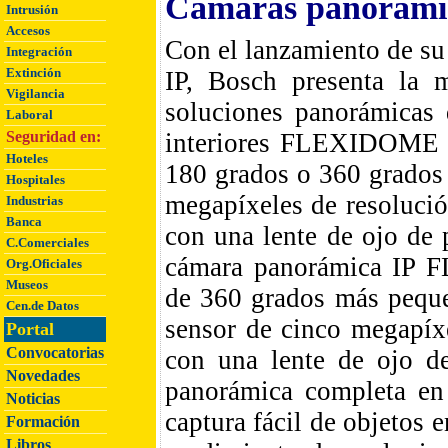
Cámaras panorám
Intrusión
Accesos
Con el lanzamiento de 
Integración
Extinción
IP, Bosch presenta la 
Vigilancia
soluciones panorámicas 
Laboral
Seguridad en:
interiores FLEXIDOME I
Hoteles
180 grados o 360 grados 
Hospitales
megapíxeles de resoluci
Industrias
Banca
con una lente de ojo de p
C.Comerciales
cámara panorámica IP 
Org.Oficiales
Museos
de 360 grados más peque
Cen.de Datos
sensor de cinco megapíx
Portal
Convocatorias
con una lente de ojo d
Novedades
panorámica completa en
Noticias
captura fácil de objetos
Formación
Libros