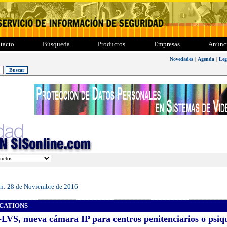
tacto
Búsqueda
Productos
Empresas
Anúnc
Novedades
|
Agenda
|
Leg
ón:
28 de Noviembre de 2016
CATIONS
VS, nueva cámara IP para centros penitenciarios o psiqu