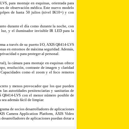
LVS, para montaje en esquinas, orientada para
ciones de observación médica. Este nuevo modelo
 golpes de hasta 50 julios (nivel IK10+) y con
anto durante el día como durante la noche, con
 luz, y el iluminador invisible IR LED para la
larma a través de su puerto I/O, AXIS Q8414-LVS
rsonas en entornos de máxima seguridad. Además,
privacidad o para proteger al personal.
l), la cámara para montaje en esquinas ofrece
po, resolución, contraste de imagen y claridad
s. Capacidades como el zoom y el foco remotos
screto y menos provocador que los que pueden
 las autoridades penitenciarias y sanitarias de
AXIS Q8414-LVS con el menor número posible de
 sea además fácil de limpiar.
grama de socios desarrolladores de aplicaciones
XIS Camera Application Platform, AXIS Video
s desarrolladores de aplicaciones puedan dotar a