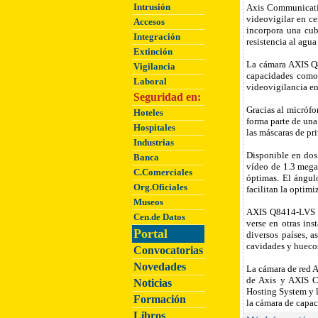
Intrusión
Axis Communicatio
videovigilar en ce
Accesos
incorpora una cub
Integración
resistencia al ag
Extinción
La cámara AXIS Q8
Vigilancia
capacidades como 
Laboral
videovigilancia e
Seguridad en:
Gracias al micrófo
Hoteles
forma parte de una
Hospitales
las máscaras de pr
Industrias
Disponible en dos
Banca
vídeo de 1.3 mega
C.Comerciales
óptimas. El ángul
Org.Oficiales
facilitan la optimi
Museos
AXIS Q8414-LVS of
Cen.de Datos
verse en otras ins
Portal
diversos países, 
cavidades y huecos
Convocatorias
Novedades
La cámara de red A
de Axis y AXIS C
Noticias
Hosting System y l
Formación
la cámara de capac
Libros