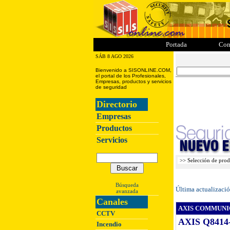
ii
iii
iiii
iiiii
Portada
Con
SÁB 8 AGO 2026
Bienvenido a SISONLINE.COM,
el portal de los Profesionales,
Empresas, productos y servicios
de seguridad
Directorio
Empresas
Productos
Servicios
Búsqueda
Última actualizaci
avanzada
Canales
AXIS COMMUNI
CCTV
AXIS Q8414-L
Incendio