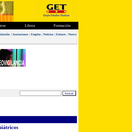
iese
Libros
Formación
islación
|
Asociaciones
|
Empleo
|
Noticias
|
Enlaces
|
Nuevo
iátricos