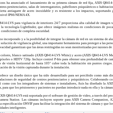
ns ha anunciado el lanzamiento de su primera cámara de red fija, AXIS Q8414-
ntros penitenciarios, salas de interrogatorios, pabellones psiquiátricos o habita
ierta antiagarre de acero inoxidable y es resistente a los impactos, soportando
ua nivel IP66/NEMA 4X.
414-LVS para vigilancia de interiores 24/7 proporciona alta calidad de imagen t
la tecnología Lightfinder, que ofrece imágenes realistas en condiciones de poca
n condiciones de completa oscuridad.
no incorporado y a la posibilidad de integrar la cámara de red en un sistema de a
 solución de vigilancia global, una importante herramienta para proteger a las pe
ivacidad garantizan que las áreas restringidas no sean monitorizadas por razones de 
 colores, blanco satinado (AXIS Q8414-LVS White) y acero (AXIS Q8414-LVS Meta
píxeles o HDTV 720p. Incluye control P-Iris para obtener una profundidad de cam
o de visión horizontal de hasta 105° cubre toda la habitación sin puntos ciego
zación de la visión capturada durante la instalación.
rece un diseño único que ha sido desarrollado para ser percibido como más di
talaciones de seguridad de centros penitenciarios y psiquiátricos. Colaborando con
así como con los integradores de sistemas e instaladores, Axis ha diseñado la 
, para que los prisioneros y pacientes no puedan introducir nada en ella y la cámara
XIS Q8414-LVS está soportada por el software de gestión de video, a través del pro
amera Station. Las cámaras incluyen soporte para AXIS Camera Companion, A
a especificación ONVIF para facilitar la integración del sistema de cámara y que lo
idades inteligentes.