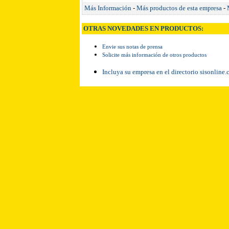
Más Información
-
Más productos de esta empresa
-
OTRAS NOVEDADES EN PRODUCTOS:
Envie sus notas de prensa
Solicite más información de otros productos
Incluya su empresa en el directorio sisonline