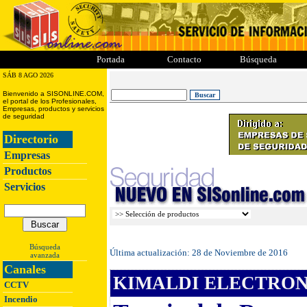
ii
iii
iiii
iiiii
Portada
Contacto
Búsqueda
SÁB 8 AGO 2026
Bienvenido a SISONLINE.COM,
el portal de los Profesionales,
Empresas, productos y servicios
de seguridad
Directorio
Empresas
Productos
Servicios
Búsqueda
Última actualización:
28 de Noviembre de 2016
avanzada
Canales
KIMALDI ELECTRONIC
CCTV
Incendio