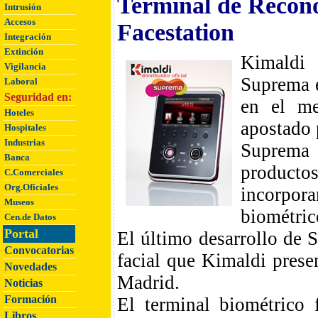
Terminal de Recon
Intrusión
Accesos
Facestation
Integración
Extinción
Kimaldi 
Vigilancia
Suprema e
Laboral
Seguridad en:
en el me
Hoteles
apostado 
Hospitales
Industrias
Suprema 
Banca
producto
C.Comerciales
Org.Oficiales
incorpo
Museos
biométric
Cen.de Datos
Portal
El último desarrollo de 
Convocatorias
facial que Kimaldi pres
Novedades
Madrid.
Noticias
Formación
El terminal biométrico 
Libros