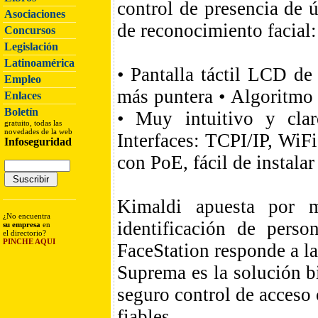
control de presencia de 
Asociaciones
de reconocimiento facial:
Concursos
Legislación
Latinoamérica
• Pantalla táctil LCD de
Empleo
más puntera • Algoritmo 
Enlaces
Boletín
• Muy intuitivo y clar
gratuito, todas las
novedades de la web
Interfaces: TCPI/IP, Wi
Infoseguridad
con PoE, fácil de instala
Kimaldi apuesta por m
¿No encuentra
identificación de perso
su empresa
en
el directorio?
PINCHE AQUI
FaceStation responde a l
Suprema es la solución bi
seguro control de acceso 
fiables.