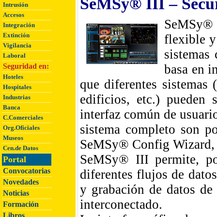
SeMSy® III – Secu
Intrusión
Accesos
SeMSy® I
Integración
Extinción
flexible 
Vigilancia
sistemas 
Laboral
Seguridad en:
basa en i
Hoteles
que diferentes sistemas 
Hospitales
edificios, etc.) pueden
Industrias
Banca
interfaz común de usuario
C.Comerciales
sistema completo son po
Org.Oficiales
Museos
SeMSy® Config Wizard, un
Cen.de Datos
SeMSy® III permite, po
Portal
Convocatorias
diferentes flujos de dato
Novedades
y grabación de datos de
Noticias
interconectado.
Formación
Libros