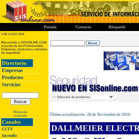
ii
iii
iiii
iiiii
Portada
Contacto
Búsqueda
SÁB 8 AGO 2026
Bienvenido a SISONLINE.COM,
el portal de los Profesionales,
Empresas, productos y servicios
de seguridad
Directorio
Empresas
Productos
Servicios
Búsqueda
Última actualización:
28 de Noviembre de 2016
avanzada
Canales
DALLMEIER ELECTRO
CCTV
Incendio