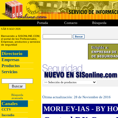
ii
iii
iiii
iiiii
Portada
Contacto
Búsqueda
SÁB 8 AGO 2026
Bienvenido a SISONLINE.COM,
el portal de los Profesionales,
Empresas, productos y servicios
de seguridad
Directorio
Empresas
Productos
Servicios
Búsqueda
Última actualización:
28 de Noviembre de 2016
avanzada
Canales
MORLEY-IAS - BY H
CCTV
Incendio