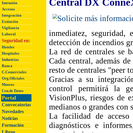
Central DX Conne
Intrusión
Accesos
Integración
Extinción
Vigilancia
inmediatez, seguridad, 
Laboral
Seguridad en:
detección de incendios g
Hoteles
La red de centrales se b
Hospitales
Cada central, además de 
Industrias
Banca
resto de centrales "peer t
C.Comerciales
Gracias a su integraci
Org.Oficiales
Museos
control permitirá la g
Cen.de Datos
VisionPlus, riesgos de 
Portal
Convocatorias
medianos o grandes con 
Novedades
La facilidad de acceso 
Noticias
diagnósticos e informes
Formación
Libros