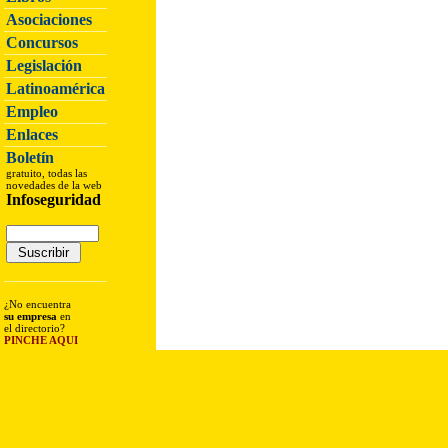
Asociaciones
Concursos
Legislación
Latinoamérica
Empleo
Enlaces
Boletín
gratuito, todas las
novedades de la web
Infoseguridad
¿No encuentra
su empresa
en
el directorio?
PINCHE AQUI