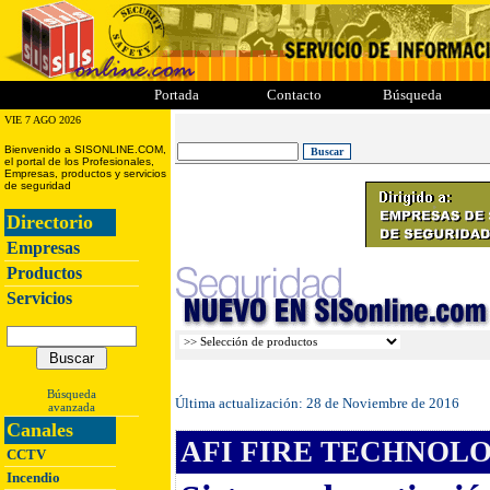
ii
iii
iiii
iiiii
Portada
Contacto
Búsqueda
VIE 7 AGO 2026
Bienvenido a SISONLINE.COM,
el portal de los Profesionales,
Empresas, productos y servicios
de seguridad
Directorio
Empresas
Productos
Servicios
Búsqueda
Última actualización:
28 de Noviembre de 2016
avanzada
Canales
AFI FIRE TECHNOLOG
CCTV
Incendio