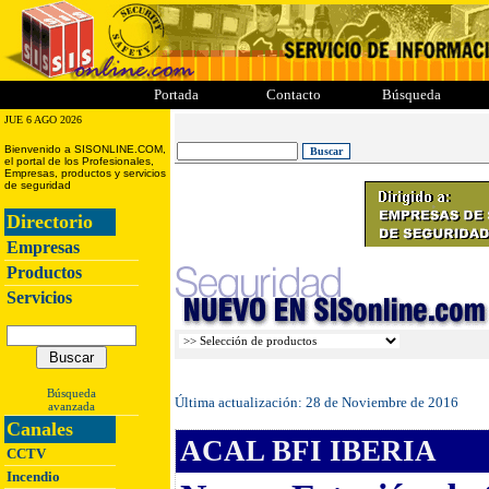
ii
iii
iiii
iiiii
Portada
Contacto
Búsqueda
JUE 6 AGO 2026
Bienvenido a SISONLINE.COM,
el portal de los Profesionales,
Empresas, productos y servicios
de seguridad
Directorio
Empresas
Productos
Servicios
Búsqueda
Última actualización:
28 de Noviembre de 2016
avanzada
Canales
ACAL BFI IBERIA
CCTV
Incendio