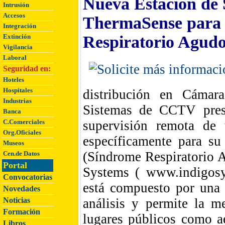
Nueva Estación de 
Intrusión
Accesos
ThermaSense para 
Integración
Extinción
Respiratorio Agudo
Vigilancia
Laboral
Seguridad en:
Hoteles
Hospitales
distribución en Cámar
Industrias
Sistemas de CCTV pres
Banca
C.Comerciales
supervisión remota de 
Org.Oficiales
específicamente para s
Museos
(Síndrome Respiratorio A
Cen.de Datos
Portal
Systems ( www.indigosy
Convocatorias
está compuesto por una 
Novedades
Noticias
análisis y permite la m
Formación
lugares públicos como ae
Libros