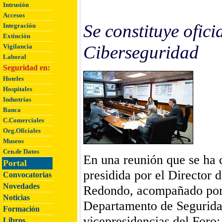
Intrusión
Accesos
Se constituye ofic
Integración
Extinción
Ciberseguridad
Vigilancia
Laboral
Seguridad en:
Hoteles
Hospitales
Industrias
Banca
C.Comerciales
Org.Oficiales
Museos
Cen.de Datos
En una reunión que se ha 
Portal
presidida por el Director 
Convocatorias
Novedades
Redondo, acompañado por 
Noticias
Departamento de Seguridad
Formación
vicepresidencias del Foro
Libros