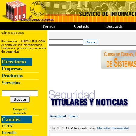
ii
iii
iiii
iiiii
Portada
Contacto
Búsqueda
SÁB 8 AGO 2026
Bienvenido a SISONLINE.COM,
el portal de los Profesionales,
Empresas, productos y servicios
de seguridad
Directorio
Empresas
Productos
Servicios
Búsqueda
avanzada
Actualidad
-
Temas
Canales
CCTV
SISONLINE.COM News Web Server:
Más sobre Ciberseguridad
Incendio