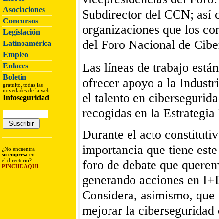
Asociaciones
Subdirector del CCN; así 
Concursos
organizaciones que los cons
Legislación
del Foro Nacional de Cibe
Latinoamérica
Empleo
Las líneas de trabajo está
Enlaces
Boletín
ofrecer apoyo a la Industr
gratuito, todas las
novedades de la web
el talento en cibersegurid
Infoseguridad
recogidas en la Estrategi
Durante el acto constituti
importancia que tiene este
¿No encuentra
su empresa
en
el directorio?
foro de debate que querem
PINCHE AQUI
generando acciones en I+D+
Considera, asimismo, que 
mejorar la ciberseguridad 