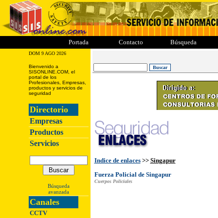
ii
iii
iiii
iiiii
Portada
Contacto
Búsqueda
DOM 9 AGO 2026
Bienvenido a
SISONLINE.COM, el
portal de los
Profesionales, Empresas,
productos y servicios de
seguridad
Directorio
Empresas
Productos
Servicios
Indice de enlaces
>>
Singapur
Fuerza Policial de Singapur
Cuerpos Policiales
Búsqueda
avanzada
Canales
CCTV