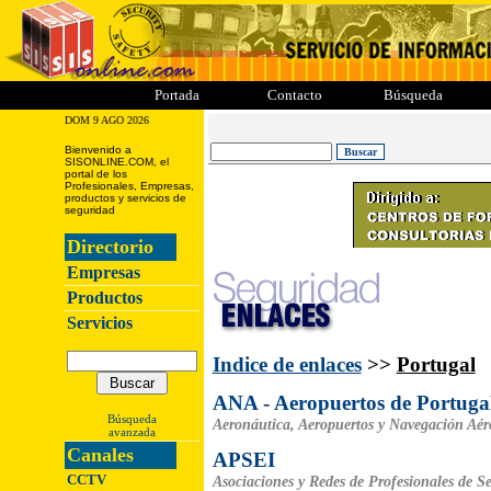
ii
iii
iiii
iiiii
Portada
Contacto
Búsqueda
DOM 9 AGO 2026
Bienvenido a
SISONLINE.COM, el
portal de los
Profesionales, Empresas,
productos y servicios de
seguridad
Directorio
Empresas
Productos
Servicios
Indice de enlaces
>>
Portugal
ANA - Aeropuertos de Portuga
Búsqueda
Aeronáutica, Aeropuertos y Navegación Aér
avanzada
Canales
APSEI
CCTV
Asociaciones y Redes de Profesionales de S