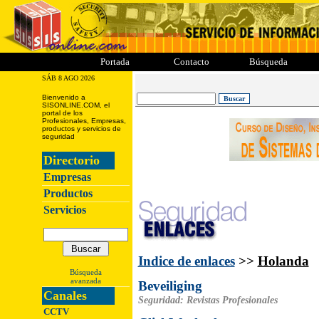
ii
iii
iiii
iiiii
Portada
Contacto
Búsqueda
SÁB 8 AGO 2026
Bienvenido a
SISONLINE.COM, el
portal de los
Profesionales, Empresas,
productos y servicios de
seguridad
Directorio
Empresas
Productos
Servicios
Indice de enlaces
>>
Holanda
Búsqueda
avanzada
Beveiliging
Canales
Seguridad: Revistas Profesionales
CCTV