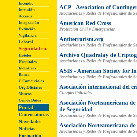
Incendio
ACP - Association of Continge
Intrusión
Asociaciones y Redes de Profesionales de S
Accesos
American Red Cross
Integración
Extinción
Protección Civil y Emergencias
Vigilancia
Antiterrorism.org
Laboral
Asociaciones y Redes de Profesionales de S
Seguridad en:
Archivo Quadralay de Criptog
Hoteles
Asociaciones y Redes de Profesionales de S
Hospitales
Industrias
ASIS - American Society for In
Banca
Asociaciones y Redes de Profesionales de S
C.Comerciales
Asociación internacional del c
Org.Oficiales
Cuerpos Policiales
Museos
Cen.de Datos
Asociación Norteamericana de
Portal
de Seguridad
Convocatorias
Asociaciones y Redes de Profesionales de S
Novedades
Asociación Norteamericana de 
Noticias
Asociaciones y Redes de Profesionales de S
Formación