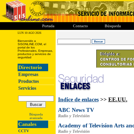
ii
iii
iiii
iiiii
Portada
Contacto
Búsqueda
LUN 10 AGO 2026
Bienvenido a
SISONLINE.COM, el
portal de los
Profesionales, Empresas,
productos y servicios de
seguridad
Directorio
Empresas
Productos
Servicios
Indice de enlaces
>>
EE.UU.
ABC News TV
Búsqueda
Radio y Televisión
avanzada
Canales
Academy of Television Arts and
CCTV
Radio y Televisión