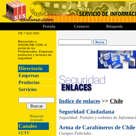
ii
iii
iiii
iiiii
Portada
Contacto
Búsqueda
VIE 7 AGO 2026
Bienvenido a
SISONLINE.COM, el
portal de los
Profesionales, Empresas,
productos y servicios de
seguridad
Directorio
Empresas
Productos
Servicios
Indice de enlaces
>>
Chile
Seguridad Ciudadana
Búsqueda
Seguridad: Portales y websites de Informac
avanzada
Canales
Arma de Carabineros de Chile
CCTV
Cuerpos Policiales