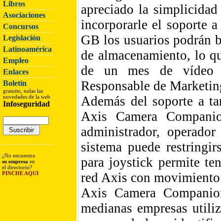
Libros
apreciado la simplicida
Asociaciones
incorporarle el soporte 
Concursos
GB los usuarios podrán b
Legislación
Latinoamérica
de almacenamiento, lo q
Empleo
de un mes de vídeo e
Enlaces
Responsable de Marketin
Boletín
gratuito, todas las
novedades de la web
Además del soporte a t
Infoseguridad
Axis Camera Companion
administrador, operador
sistema puede restringir
¿No encuentra
para joystick permite te
su empresa
en
el directorio?
PINCHE AQUI
red Axis con movimiento 
Axis Camera Companion
medianas empresas utili