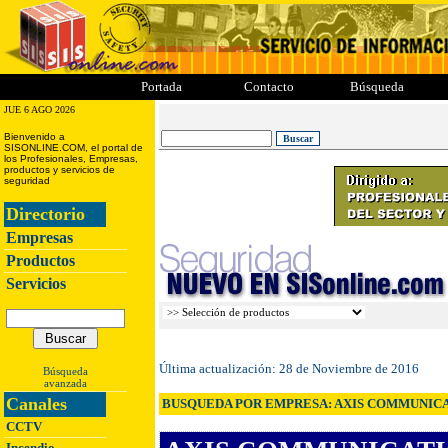
ii
iii
iiii
iiiii
Portada
Contacto
Búsqueda
JUE 6 AGO 2026
Bienvenido a
SISONLINE.COM, el portal de
los Profesionales, Empresas,
productos y servicios de
seguridad
Directorio
Empresas
Productos
Servicios
Última actualización:
28 de Noviembre de 2016
Búsqueda
avanzada
Canales
BUSQUEDA POR EMPRESA: AXIS COMMUNICAT
CCTV
Incendio