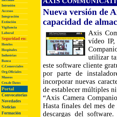
AXIS COMMUNICATIO
Intrusión
Nueva versión de 
Accesos
Integración
capacidad de almac
Extinción
Vigilancia
Axis Com
Laboral
Seguridad en:
vídeo IP
Hoteles
Companio
Hospitales
Industrias
utilizar 
Banca
este software cliente gra
C.Comerciales
por parte de instalado
Org.Oficiales
Museos
incorporar nuevas caract
Cen.de Datos
de establecer múltiples ni
Portal
Convocatorias
“Axis Camera Companion
Novedades
Hasta finales del mes de
Noticias
descargas del software.
Formación